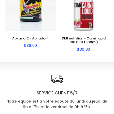
Apilador2 - Apilador4
DMI nutrition - Carni liquid
100.000 (500ml)
$36.00
Precio
$36.00
$30.00
Precio
$30.00
habitual
habitual
SERVICE CLIENT 5/7
Notre équipe est à votre écoute du lundi au jeudi de
9h à 17h, et le vendredi de 9h à 15h.