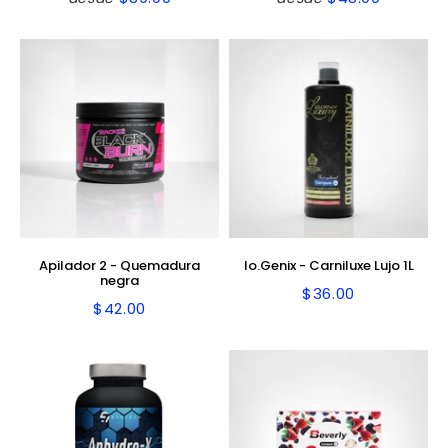
Precio
$89.00
Precio
$48.00
habitual
habitual
Apilador 2 - Quemadura
Io.Genix - Carniluxe Lujo 1L
negra
$36.00
Precio
$36.00
$42.00
Precio
$42.00
habitual
habitual