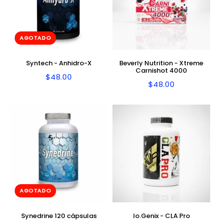
AGOTADO
Syntech - Anhidro-X
Beverly Nutrition - Xtreme
Carnishot 4000
$48.00
Precio
$48.00
$48.00
Precio
$48.00
habitual
habitual
AGOTADO
Synedrine 120 cápsulas
Io.Genix - CLA Pro