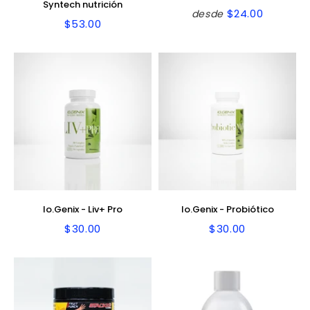
Syntech nutrición
$24.00
desde
Precio
$24.00
$53.00
Precio
$53.00
habitual
habitual
Io.Genix - Liv+ Pro
Io.Genix - Probiótico
$30.00
$30.00
Precio
$30.00
Precio
$30.00
habitual
habitual