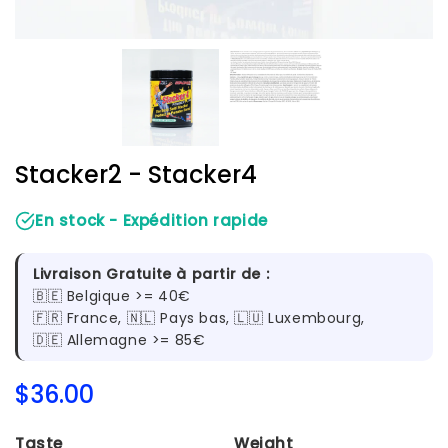
Stacker2 - Stacker4
En stock - Expédition rapide
Livraison Gratuite à partir de :
🇧🇪 Belgique >= 40€
🇫🇷 France, 🇳🇱 Pays bas, 🇱🇺 Luxembourg,
🇩🇪 Allemagne >= 85€
$36.00
$36.00
Unit
Taste
Weight
price