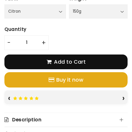
Quantity
-
+
Add to Cart
Buy it now
‹
›
Description