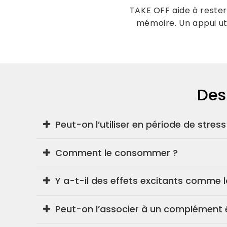
TAKE OFF aide à reste
mémoire. Un appui uti
Des
Peut-on l’utiliser en période de stres
Oui, TAKE OFF accompagne les phases de
Comment le consommer ?
Y a-t-il des effets excitants comme l
Dissoudre
1/2 scoop
dans une boisson chaud
Non, sa formulation ne contient
pas de ca
Peut-on l’associer à un complément 