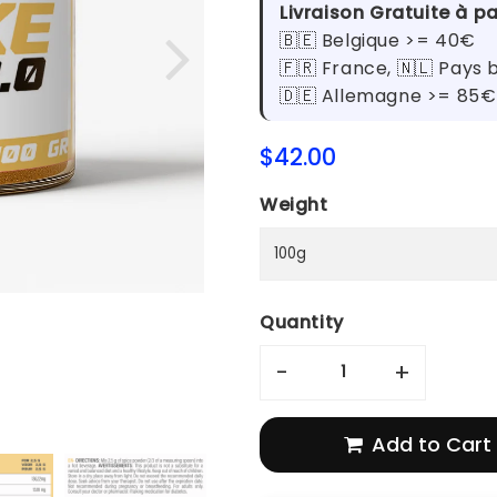
Livraison Gratuite à par
🇧🇪 Belgique >= 40€
🇫🇷 France, 🇳🇱 Pays 
🇩🇪 Allemagne >= 85€
$42.00
$42.00
Unit
price
Weight
Quantity
-
+
Add to Cart