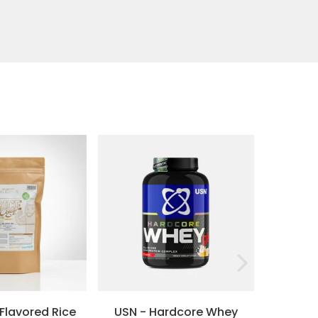
et concentration.
 Flavored Rice
USN - Hardcore Whey
Alpha 