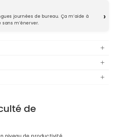
Arnaud
›
ongues journées de bureau. Ça m’aide à
Je reco
e sans m’énerver.
compétit
culté de
n niveau de productivité.