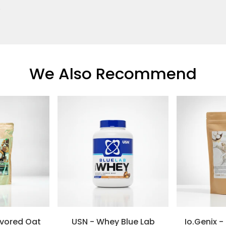
s recommandés pour chaque ingrédient.
?
epreneurs ou personnes actives
cherchant équilibre 
We Also Recommend
lavored Oat
USN - Whey Blue Lab
Io.Genix -