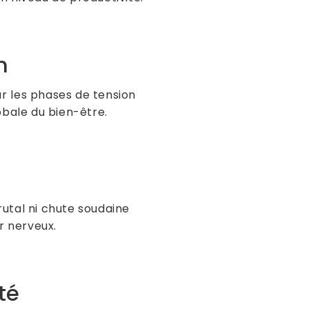
n
ur les phases de tension
obale du bien-être.
brutal ni chute soudaine
ir nerveux.
té