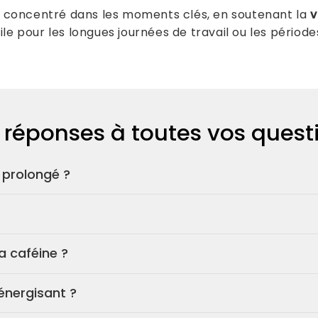
r concentré dans les moments clés, en soutenant la
v
le pour les longues journées de travail ou les période
 réponses à toutes vos quest
s prolongé ?
surmenage léger
ou de fatigue mentale.
a caféine ?
e, une ou deux fois par jour.
féine ajoutée
, pour une énergie plus stable.
énergisant ?