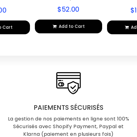
$52.00
00
$
$52.00
$10.00
Regular
lar
Re
price
pr
Add to Cart
o Cart
Ad
PAIEMENTS SÉCURISÉS
La gestion de nos paiements en ligne sont 100%
Sécurisés avec Shopify Payment, Paypal et
Klarna (paiement en plusieurs fois)