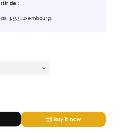
tir de :
bas, 🇱🇺 Luxembourg,
Buy it now