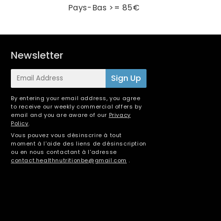
Pays-Bas >= 85€
Newsletter
E-
Sign Up
mail
By entering your email address, you agree
to receive our weekly commercial offers by
email and you are aware of our
Privacy
Policy
.
Vous pouvez vous désinscrire à tout
moment à l'aide des liens de désinscription
ou en nous contactant à l'adresse
contact.healthnutritionbe@gmail.com
.