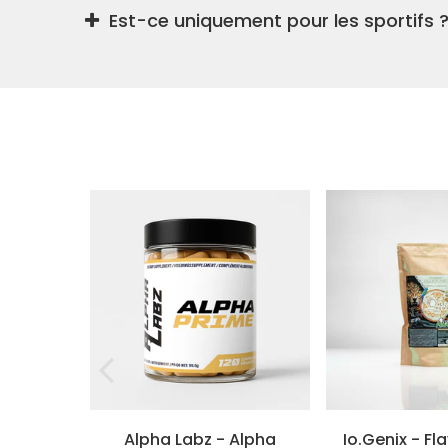
Oui, à condition de respecter les apport
Est-ce uniquement pour les sportifs 
Non, il s’adresse aussi aux
étudiants, entr
 profe...
Alpha Labz - Alpha
Io.Genix - F