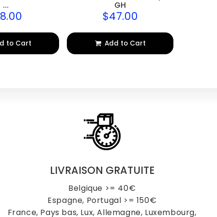
...
GH
18.00
$47.00
$18.00
$47.00
gular
Regular
ice
price
d to Cart
Add to Cart
LIVRAISON GRATUITE
Belgique >= 40€
Espagne, Portugal >= 150€
France, Pays bas, Lux, Allemagne, Luxembourg,