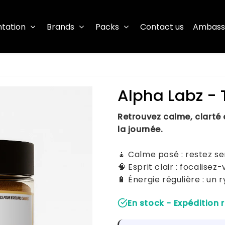
tation
Brands
Packs
Contact us
Ambass
Alpha Labz - 
Retrouvez calme, clarté 
la journée.
🧘 Calme posé : restez se
🧠 Esprit clair : focalisez-
🔋 Énergie régulière : un
En stock - Expédition 