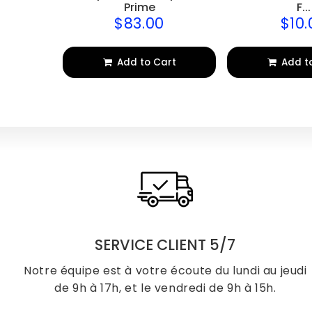
Prime
F...
0
$83.00
$10.
$45.00
$83.00
Regular
Regu
price
price
art
Add to Cart
Add t
SERVICE CLIENT 5/7
Notre équipe est à votre écoute du lundi au jeudi
de 9h à 17h, et le vendredi de 9h à 15h.