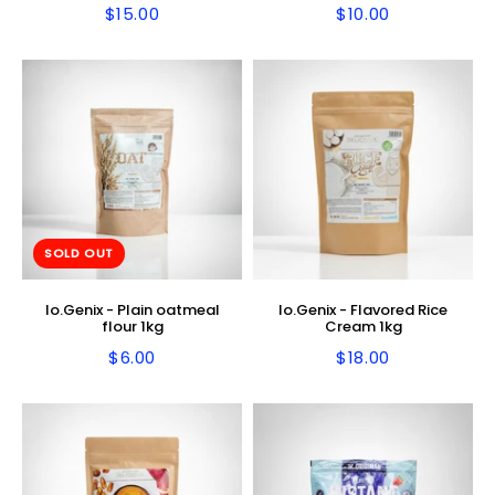
$15.00
$10.00
Regular
$15.00
Regular
$10.00
price
price
SOLD OUT
Io.Genix - Plain oatmeal
Io.Genix - Flavored Rice
flour 1kg
Cream 1kg
$6.00
$18.00
Regular
$6.00
Regular
$18.00
price
price