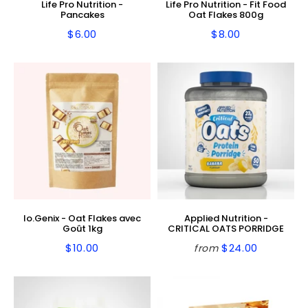
Life Pro Nutrition -
Life Pro Nutrition - Fit Food
Pancakes
Oat Flakes 800g
$6.00
$8.00
Regular
$6.00
Regular
$8.00
price
price
Io.Genix - Oat Flakes avec
Applied Nutrition -
Goût 1kg
CRITICAL OATS PORRIDGE
$10.00
$24.00
from
Regular
$10.00
Regular
$24.00
price
price