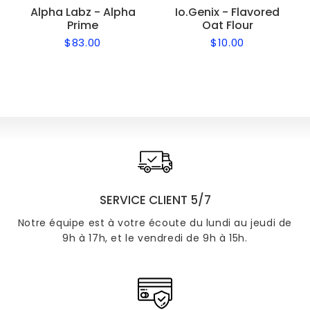
Alpha Labz - Alpha
Io.Genix - Flavored
Prime
Oat Flour
$83.00
$10.00
Regular
$83.00
Regular
$10.00
price
price
SERVICE CLIENT 5/7
Notre équipe est à votre écoute du lundi au jeudi de
9h à 17h, et le vendredi de 9h à 15h.