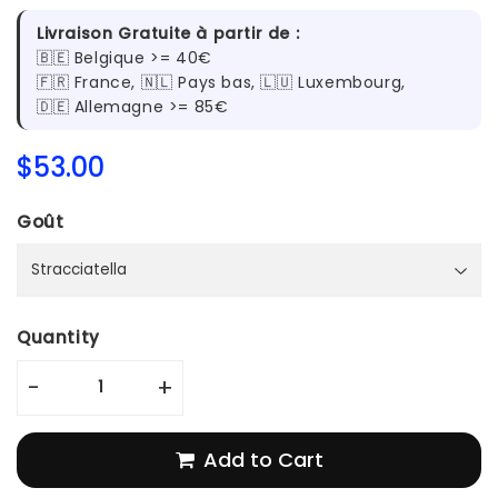
Livraison Gratuite à partir de :
🇧🇪 Belgique >= 40€
🇫🇷 France, 🇳🇱 Pays bas, 🇱🇺 Luxembourg,
🇩🇪 Allemagne >= 85€
$53.00
$53.00
Unit
Goût
price
Quantity
-
+
Add to Cart