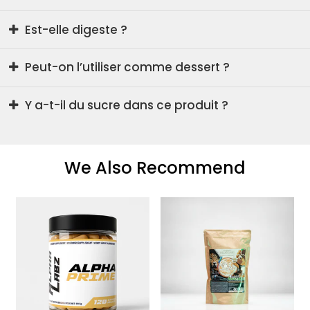
Elle peut soutenir une
prise de muscle
si intégrée
Est-elle digeste ?
dans un plan alimentaire adapté.
Oui, elle contient des
enzymes digestives
qui
Peut-on l’utiliser comme dessert ?
facilitent l’assimilation.
Absolument ! Ajoute moins d’eau, mets-la au frais,
Y a-t-il du sucre dans ce produit ?
et déguste-la comme un
pudding protéiné
.
Non, Casein Cream est
sans sucre ajouté
, avec
édulcorants.
We Also Recommend