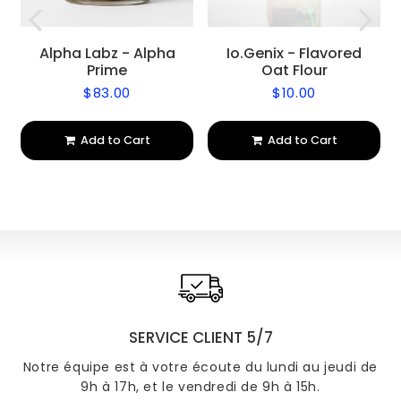
Alpha Labz - Alpha
Io.Genix - Flavored
Prime
Oat Flour
$83.00
$10.00
Regular
$83.00
Regular
$10.00
price
price
Add to Cart
Add to Cart
SERVICE CLIENT 5/7
Notre équipe est à votre écoute du lundi au jeudi de
9h à 17h, et le vendredi de 9h à 15h.