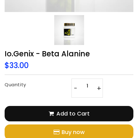
Io.Genix - Beta Alanine
$33.00
$33.00
Unit
price
Quantity
-
+
Add to Cart
Buy now