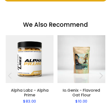
We Also Recommend
Alpha Labz - Alpha
Io.Genix - Flavored
Prime
Oat Flour
$83.00
$10.00
Regular
$83.00
Regular
$10.00
price
price