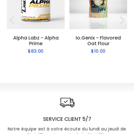
Alpha Labz - Alpha
Io.Genix - Flavored
Prime
Oat Flour
$83.00
$10.00
Regular
$83.00
Regular
$10.00
price
price
SERVICE CLIENT 5/7
Notre équipe est à votre écoute du lundi au jeudi de