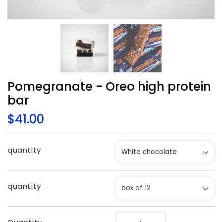
Pomegranate - Oreo high protein
bar
$41.00
$41.00
Unit
price
quantity
quantity