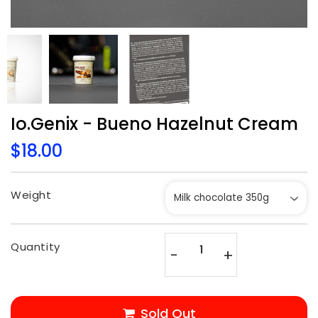
Io.Genix - Bueno Hazelnut Cream
$18.00
$18.00
Unit
price
Weight
Quantity
-
+
Sold Out