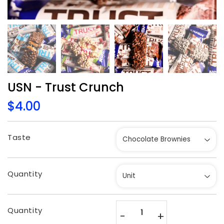
USN - Trust Crunch
$4.00
$4.00
Unit
price
Taste
Quantity
Quantity
-
+