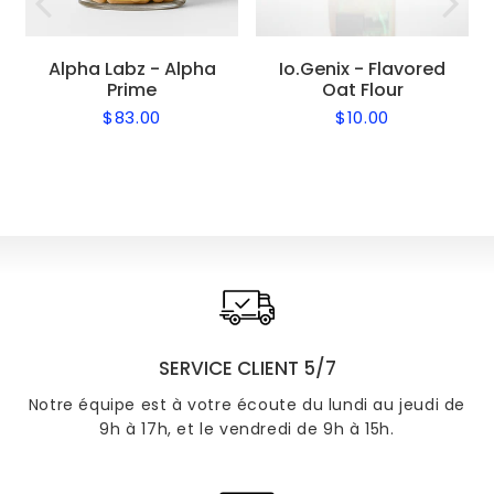
Alpha Labz - Alpha
Io.Genix - Flavored
Prime
Oat Flour
$83.00
$10.00
Regular
$83.00
Regular
$10.00
price
price
SERVICE CLIENT 5/7
Notre équipe est à votre écoute du lundi au jeudi de
9h à 17h, et le vendredi de 9h à 15h.