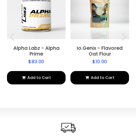
Alpha Labz - Alpha
Io.Genix - Flavored
Prime
Oat Flour
$83.00
$10.00
Regular
$83.00
Regular
$10.00
price
price
Add to Cart
Add to Cart