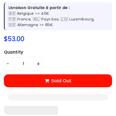
Livraison Gratuite à partir de :
🇧🇪 Belgique >= 40€
🇫🇷 France, 🇳🇱 Pays bas, 🇱🇺 Luxembourg,
🇩🇪 Allemagne >= 85€
$53.00
$53.00
Unit
Quantity
price
-
+
Sold Out