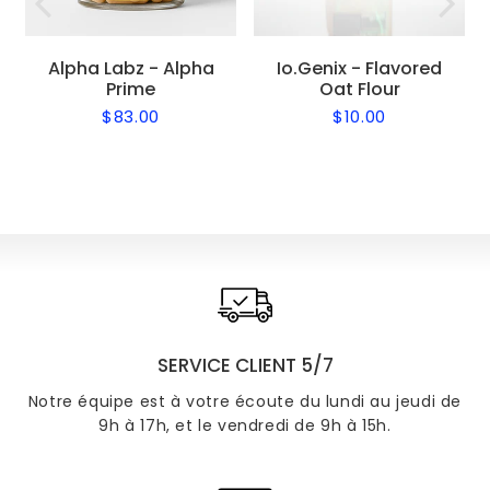
Alpha Labz - Alpha
Io.Genix - Flavored
Prime
Oat Flour
$83.00
$10.00
Regular
$83.00
Regular
$10.00
price
price
SERVICE CLIENT 5/7
Notre équipe est à votre écoute du lundi au jeudi de
9h à 17h, et le vendredi de 9h à 15h.