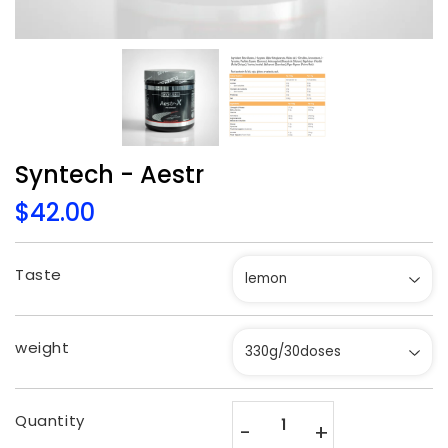
Syntech - Aestr
$42.00
$42.00
Unit
price
Taste
weight
Quantity
-
+