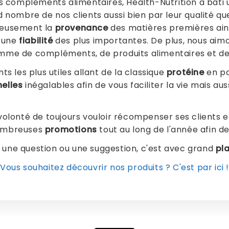
es compléments alimentaires, Health-Nutrition a bâ
nd nombre de nos clients aussi bien par leur qualité q
uleusement la
provenance
des matières premières ains
r une
fiabilité
des plus importantes. De plus, nous aim
 gamme de compléments, de produits alimentaires et d
 les plus utiles allant de la classique
protéine
en po
nelles
inégalables afin de vous faciliter la vie mais a
 volonté de toujours vouloir récompenser ses clients 
 nombreuses
promotions
tout au long de l'année afin de 
 une question ou une suggestion, c'est avec grand
pla
Vous souhaitez découvrir nos produits ? C'est par ici !