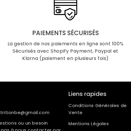
PAIEMENTS SÉCURISÉS
La gestion de nos paiements en ligne sont 100%
Sécurisés avec Shopify Payment, Paypal et
Klarna (paiement en plusieurs fois)
Liens rapides
Conditions Générales de
utritionbe@gmail.com
Vente
estions ou un besoin
Mentions Légales
ez pas à nous contacter par