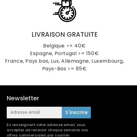
LIVRAISON GRATUITE
Belgique >= 40€
Espagne, Portugal >= 150€
France, Pays bas, Lux, Allemagne, Luxembourg,
Pays-Bas >= 85€
Newsletter
E-
S'inscrire
mail
En renseignant votre adresse email, vous
acceptez de recevoir chaque semaine nos
offres commerciales par courrier